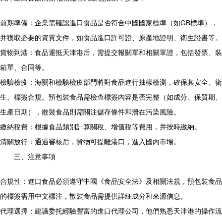
前期準備：企業需確認進口食品是否符合中國國家標準（如GB標準），
并獲取必要的資質文件，如食品進口許可證、原產地證明、衛生證書等。
貨物到港：食品運抵天津港后，需提交報關單和相關單證，包括發票、裝
箱單、合同等。
檢驗檢疫：海關和檢驗檢疫部門將對食品進行抽樣檢測，確保其安全、衛
生、標簽合規。預包裝食品需檢查標簽內容是否完整（如成分、保質期、
生產日期），散裝食品則需關注儲存條件和潛在污染風險。
繳納稅費：根據食品類別計算關稅、增值稅等費用，并按時繳納。
清關放行：通過審核后，貨物可提離港口，進入國內市場。
三、注意事項
合規性：進口食品必須遵守中國《食品安全法》及相關法規，預包裝食品
的標簽需用中文標注，散裝食品需提供詳細成分和來源信息。
代理選擇：建議委托經驗豐富的進口代理公司，他們熟悉天津港的操作流