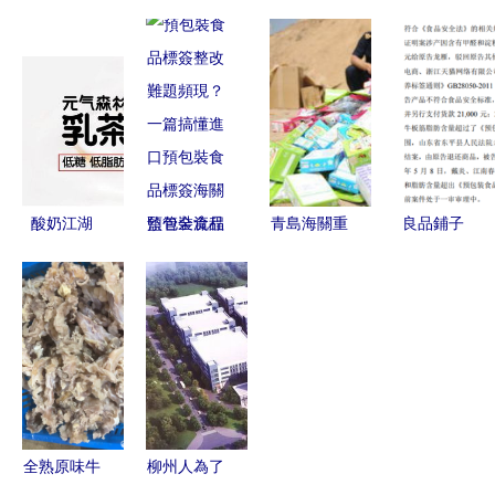
標簽課件
裝食品深度
裝食品選購
更高的無糖
融合 中國
指南 主流
食物 警惕
市場的機遇
品牌與市場
減肥路上
與破局之道
報價參考
的'智商
稅'陷阱
酸奶江湖
預包裝食品
青島海關重
良品鋪子
營銷狂歡下
標簽整改難
拳出擊 銷
IPO過會，
的散裝食品
題頻現？一
毀多批問題
休閑食品賽
之困
篇搞懂進口
進口預包裝
道誰主沉
預包裝食品
食品，多為
浮？散裝食
標簽海關監
母嬰熱購商
品的挑戰與
管全流程
品
機遇
全熟原味牛
柳州人為了