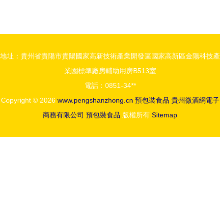
蹄筋 清水
螺螄粉，什
慢煮，真空
么腦洞都開
鎖鮮，工廠
得出來！
直供的純正
地址：貴州省貴陽市貴陽國家高新技術產業開發區國家高新區金陽科技產
干貨
業園標準廠房輔助用房B513室
電話：0851-34**
Copyright © 2026
www.pengshanzhong.cn
預包裝食品
貴州微酒網電子
商務有限公司
預包裝食品
版權所有
Sitemap